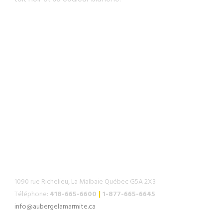
RÉSERVATION
COMMENT NOUS JOINDRE
1090 rue Richelieu, La Malbaie Québec G5A 2X3
Téléphone:
418-665-6600
|
1-877-665-6645
info@aubergelamarmite.ca