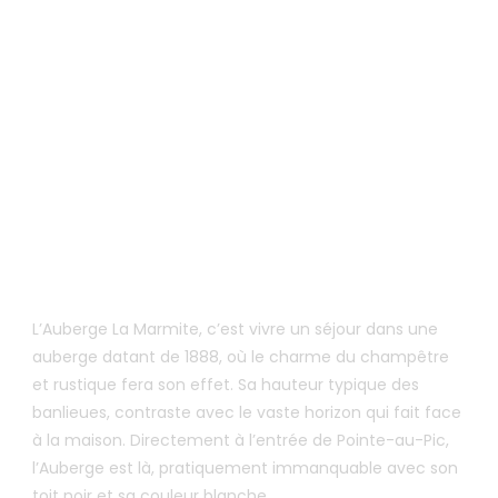
1-877-665-6645 sans
frais.
À PROPOS DE L’AUBERGE
L’Auberge La Marmite, c’est vivre un séjour dans une
auberge datant de 1888, où le charme du champêtre
et rustique fera son effet. Sa hauteur typique des
banlieues, contraste avec le vaste horizon qui fait face
à la maison. Directement à l’entrée de Pointe-au-Pic,
l’Auberge est là, pratiquement immanquable avec son
toit noir et sa couleur blanche.