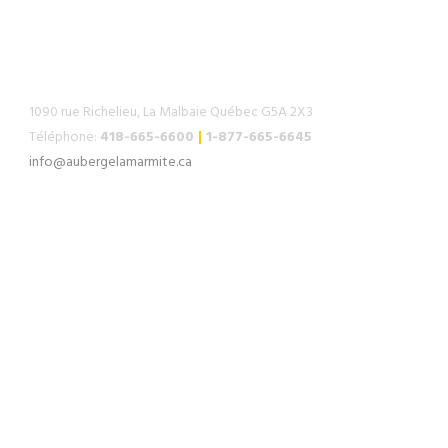
COMMENT NOUS JOINDRE
1090 rue Richelieu, La Malbaie Québec G5A 2X3
Téléphone:
418-665-6600
|
1-877-665-6645
info@aubergelamarmite.ca