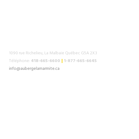
COMMENT NOUS JOINDRE
1090 rue Richelieu, La Malbaie Québec G5A 2X3
Téléphone:
418-665-6600
|
1-877-665-6645
info@aubergelamarmite.ca