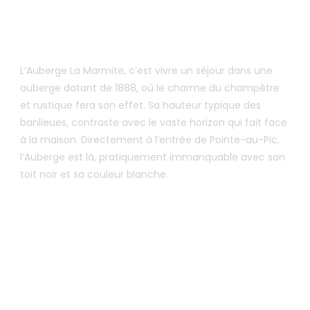
À PROPOS DE L’AUBERGE
L’Auberge La Marmite, c’est vivre un séjour dans une
auberge datant de 1888, où le charme du champêtre
et rustique fera son effet. Sa hauteur typique des
banlieues, contraste avec le vaste horizon qui fait face
à la maison. Directement à l’entrée de Pointe-au-Pic,
l’Auberge est là, pratiquement immanquable avec son
toit noir et sa couleur blanche.
RÉSERVATION